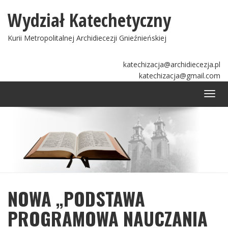
Wydział Katechetyczny
Kurii Metropolitalnej Archidiecezji Gnieźnieńskiej
katechizacja@archidiecezja.pl
katechizacja@gmail.com
Togg
navi
NOWA „PODSTAWA
PROGRAMOWA NAUCZANIA