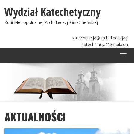
Wydział Katechetyczny
Kurii Metropolitalnej Archidiecezji Gnieźnieńskiej
katechizacja@archidiecezja.pl
katechizacja@gmail.com
Togg
navi
AKTUALNOŚCI