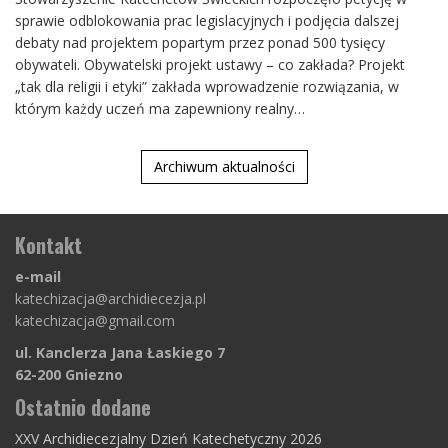
sprawie odblokowania prac legislacyjnych i podjęcia dalszej
debaty nad projektem popartym przez ponad 500 tysięcy
obywateli. Obywatelski projekt ustawy – co zakłada? Projekt
„tak dla religii i etyki” zakłada wprowadzenie rozwiązania, w
którym każdy uczeń ma zapewniony realny…
Archiwum aktualności
Kontakt
e-mail
katechizacja@archidiecezja.pl
katechizacja@gmail.com
ul. Kanclerza Jana Łaskiego 7
62-200 Gniezno
Ostatnio dodane
XXV Archidiecezjalny Dzień Katechetyczny 2026