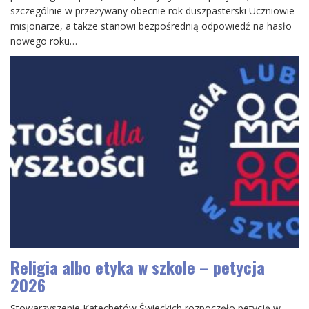
szczególnie w przeżywany obecnie rok duszpasterski Uczniowie-
misjonarze, a także stanowi bezpośrednią odpowiedź na hasło
nowego roku…
Religia albo etyka w szkole – petycja
2026
Stowarzyszenie Katechetów Świeckich rozpoczęło petycję w