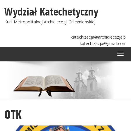
Wydział Katechetyczny
Kurii Metropolitalnej Archidiecezji Gnieźnieńskiej
katechizacja@archidiecezja.pl
katechizacja@gmail.com
Togg
navi
OTK