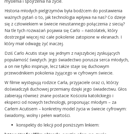
myślenia i spojrzenia na życie.
Historia młodych pielgrzymów była bodźcem do postawienia
ważnych pytań o to, jak technologia wpływa na nas? Co dzieje
się z człowiekiem w świecie nieustannego połączenia z siecią?
Na tle tych rozważań pojawia się Carlo – nastolatek, który
dostrzegał więcej niż całe pokolenie zatopione w ekranach. I
który miał odwagę żyć inaczej.
Dziś Carlo Acutis staje się jednym z najszybciej zyskujących
popularność świętych. Jego świadectwo porusza serca młodych,
a on nie tylko inspiruje, lecz także staje się duchowym
przewodnikiem pokolenia żyjącego w cyfrowym świecie.
W filmie występują rodzice Carla, przyjaciele oraz ci, którzy
doświadczyli duchowej przemiany dzięki jego świadectwu. Głos
zabierają również znane postacie Kościoła katolickiego i
eksperci od nowych technologii, proponując młodym – za
Carlem Acutisem – konkretny model życia w świecie cyfrowym:
świadomy, wolny i pełen wartości.
konspekty do lekcji pod poniższym linkiem: