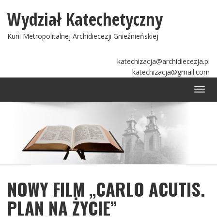
Wydział Katechetyczny
Kurii Metropolitalnej Archidiecezji Gnieźnieńskiej
katechizacja@archidiecezja.pl
katechizacja@gmail.com
Togg
navi
NOWY FILM „CARLO ACUTIS.
PLAN NA ŻYCIE”