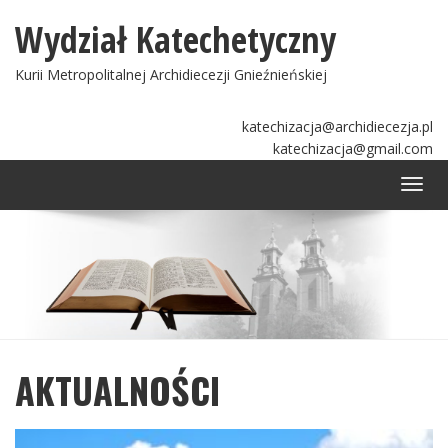
Wydział Katechetyczny
Kurii Metropolitalnej Archidiecezji Gnieźnieńskiej
katechizacja@archidiecezja.pl
katechizacja@gmail.com
Togg
navi
AKTUALNOŚCI