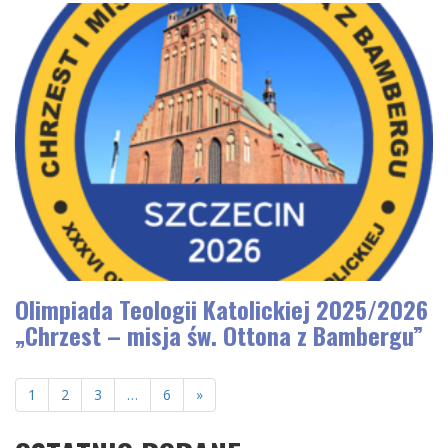
Olimpiada Teologii Katolickiej 2025/2026
„Chrzest – misja św. Ottona z Bambergu”
1
2
3
…
6
»