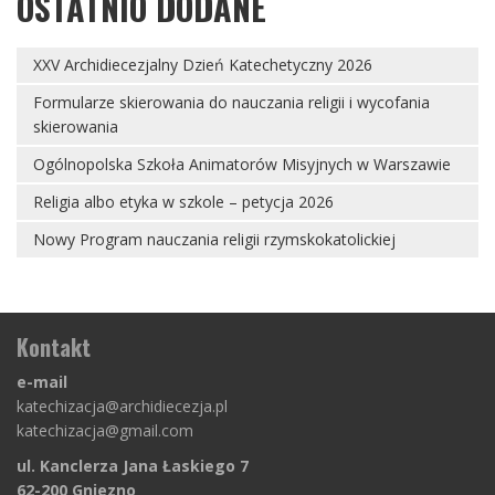
OSTATNIO DODANE
XXV Archidiecezjalny Dzień Katechetyczny 2026
Formularze skierowania do nauczania religii i wycofania
skierowania
Ogólnopolska Szkoła Animatorów Misyjnych w Warszawie
Religia albo etyka w szkole – petycja 2026
Nowy Program nauczania religii rzymskokatolickiej
Kontakt
e-mail
katechizacja@archidiecezja.pl
katechizacja@gmail.com
ul. Kanclerza Jana Łaskiego 7
62-200 Gniezno