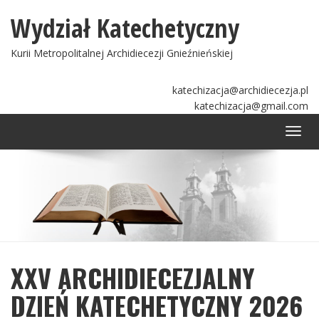
Wydział Katechetyczny
Kurii Metropolitalnej Archidiecezji Gnieźnieńskiej
katechizacja@archidiecezja.pl
katechizacja@gmail.com
Togg
navi
XXV ARCHIDIECEZJALNY
DZIEŃ KATECHETYCZNY 2026