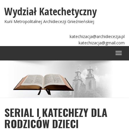
Wydział Katechetyczny
Kurii Metropolitalnej Archidiecezji Gnieźnieńskiej
katechizacja@archidiecezja.pl
katechizacja@gmail.com
Togg
navi
SERIAL I KATECHEZY DLA
RODZICÓW DZIECI