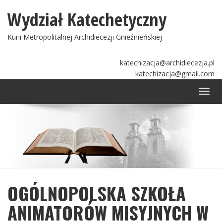
Wydział Katechetyczny
Kurii Metropolitalnej Archidiecezji Gnieźnieńskiej
katechizacja@archidiecezja.pl
katechizacja@gmail.com
Togg
navi
OGÓLNOPOLSKA SZKOŁA
ANIMATORÓW MISYJNYCH W