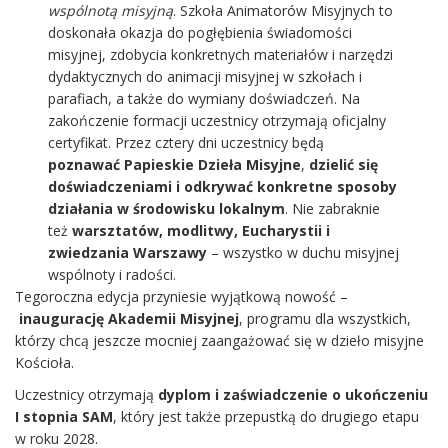
wspólnotą misyjną
. Szkoła Animatorów Misyjnych to
doskonała okazja do pogłębienia świadomości
misyjnej, zdobycia konkretnych materiałów i narzędzi
dydaktycznych do animacji misyjnej w szkołach i
parafiach, a także do wymiany doświadczeń. Na
zakończenie formacji uczestnicy otrzymają oficjalny
certyfikat. Przez cztery dni uczestnicy będą
poznawać Papieskie Dzieła Misyjne
,
dzielić się
doświadczeniami i odkrywać konkretne sposoby
działania w środowisku lokalnym
. Nie zabraknie
też
warsztatów, modlitwy, Eucharystii i
zwiedzania Warszawy
– wszystko w duchu misyjnej
wspólnoty i radości.
Tegoroczna edycja przyniesie wyjątkową nowość –
inaugurację Akademii Misyjnej
, programu dla wszystkich,
którzy chcą jeszcze mocniej zaangażować się w dzieło misyjne
Kościoła.
Uczestnicy otrzymają
dyplom i zaświadczenie o ukończeniu
I stopnia SAM
, który jest także przepustką do drugiego etapu
w roku 2028.