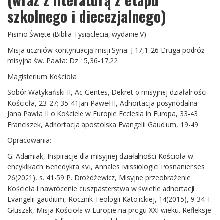
szkolnego i diecezjalnego)
Pismo Święte (Biblia Tysiąclecia, wydanie V)
Misja uczniów kontynuacją misji Syna: J 17,1-26 Druga podróż
misyjna św. Pawła: Dz 15,36-17,22
Magisterium Kościoła
Sobór Watykański II, Ad Gentes, Dekret o misyjnej działalności
Kościoła, 23-27; 35-41Jan Paweł II, Adhortacja posynodalna
Jana Pawła II o Kościele w Europie Ecclesia in Europa, 33-43
Franciszek, Adhortacja apostolska Evangelii Gaudium, 19-49
Opracowania:
G. Adamiak, Inspiracje dla misyjnej działalności Kościoła w
encyklikach Benedykta XVI, Annales Missiologici Posnanienses
26(2021), s. 41-59 P. Drożdżewicz, Misyjne przeobrażenie
Kościoła i nawrócenie duszpasterstwa w świetle adhortacji
Evangelii gaudium, Rocznik Teologii Katolickiej, 14(2015), 9-34 T.
Głuszak, Misja Kościoła w Europie na progu XXI wieku. Refleksje