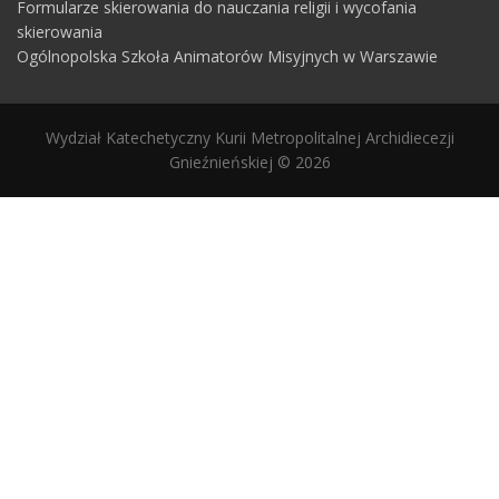
Formularze skierowania do nauczania religii i wycofania
skierowania
Ogólnopolska Szkoła Animatorów Misyjnych w Warszawie
Wydział Katechetyczny Kurii Metropolitalnej Archidiecezji
Gnieźnieńskiej © 2026