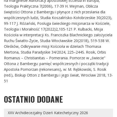
na marginesie Adhortacji apostolskiej Ecclesia in Europa,
Teologia Praktyczna 7(2006), 17-39 H. Wejman, Oblicza
świętości Ottona z Bambergu i płynące z nich przesłania dla
współczesnych ludzi, Studia Koszalińsko-Kołobrzeskie 30(2023),
99-117 J. Różański, Posługa świeckiego misjonarza w Kościele,
Teologia i Moralność 17(2022)2,105-121 P. Kulbacki, Misja
Kościoła w interpretacji Ks. Franciszka Blachnickiego założyciela
Ruchu Światło-Życie, Studia Włocławskie 20(2018), 519-538 W.
Oleśków, Odkrywanie misji Kościoła w dziełach Thomasa
Mertona, Studia Paradyskie 34/2024, 225–244S. Rosik, Orbis
Romanus – Christianitas – Pomerania. Pomorze w „świecie”
Ottona z Bambergu: pamięć współczesnych i początki tradycji
Apostoła Pomorzan (rekonesans), w: M. Rębkowski, S. Rosik
(red.), Biskup Otton z Bambergu i jego świat, Wrocław 2018, 13-
51
OSTATNIO DODANE
XXV Archidiecezjalny Dzień Katechetyczny 2026