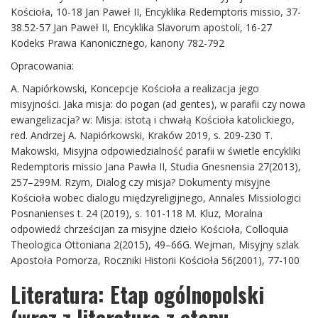
Kościoła, 10-18 Jan Paweł II, Encyklika Redemptoris missio, 37-
38.52-57 Jan Paweł II, Encyklika Slavorum apostoli, 16-27
Kodeks Prawa Kanonicznego, kanony 782-792
Opracowania:
A. Napiórkowski, Koncepcje Kościoła a realizacja jego
misyjności. Jaka misja: do pogan (ad gentes), w parafii czy nowa
ewangelizacja? w: Misja: istotą i chwałą Kościoła katolickiego,
red. Andrzej A. Napiórkowski, Kraków 2019, s. 209-230 T.
Makowski, Misyjna odpowiedzialność parafii w świetle encykliki
Redemptoris missio Jana Pawła II, Studia Gnesnensia 27(2013),
257–299M. Rzym, Dialog czy misja? Dokumenty misyjne
Kościoła wobec dialogu międzyreligijnego, Annales Missiologici
Posnanienses t. 24 (2019), s. 101-118 M. Kluz, Moralna
odpowiedź chrześcijan za misyjne dzieło Kościoła, Colloquia
Theologica Ottoniana 2(2015), 49–66G. Wejman, Misyjny szlak
Apostoła Pomorza, Roczniki Historii Kościoła 56(2001), 77-100
Literatura: Etap ogólnopolski
(wraz z literaturą z etapu