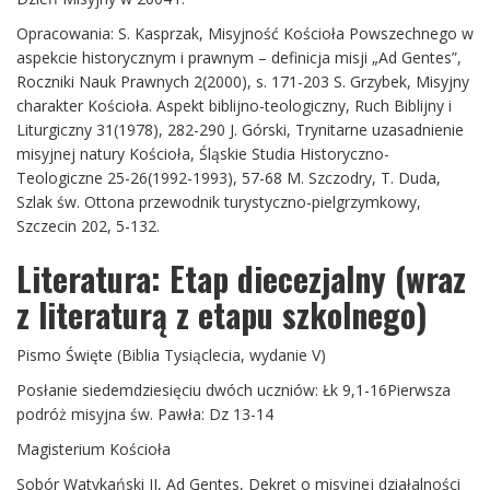
Opracowania: S. Kasprzak, Misyjność Kościoła Powszechnego w
aspekcie historycznym i prawnym – definicja misji „Ad Gentes”,
Roczniki Nauk Prawnych 2(2000), s. 171-203 S. Grzybek, Misyjny
charakter Kościoła. Aspekt biblijno-teologiczny, Ruch Biblijny i
Liturgiczny 31(1978), 282-290 J. Górski, Trynitarne uzasadnienie
misyjnej natury Kościoła, Śląskie Studia Historyczno-
Teologiczne 25-26(1992-1993), 57-68 M. Szczodry, T. Duda,
Szlak św. Ottona przewodnik turystyczno-pielgrzymkowy,
Szczecin 202, 5-132.
Literatura: Etap diecezjalny (wraz
z literaturą z etapu szkolnego)
Pismo Święte (Biblia Tysiąclecia, wydanie V)
Posłanie siedemdziesięciu dwóch uczniów: Łk 9,1-16Pierwsza
podróż misyjna św. Pawła: Dz 13-14
Magisterium Kościoła
Sobór Watykański II, Ad Gentes, Dekret o misyjnej działalności