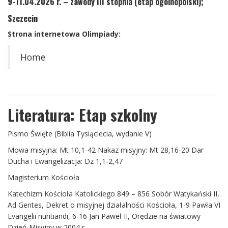
9-11.04.2026 r.
– zawody III stopnia (etap ogólnopolski);
Szczecin
Strona internetowa Olimpiady:
Home
Literatura: Etap szkolny
Pismo Święte (Biblia Tysiąclecia, wydanie V)
Mowa misyjna: Mt 10,1-42 Nakaz misyjny: Mt 28,16-20 Dar
Ducha i Ewangelizacja: Dz 1,1-2,47
Magisterium Kościoła
Katechizm Kościoła Katolickiego 849 – 856 Sobór Watykański II,
Ad Gentes, Dekret o misyjnej działalności Kościoła, 1-9 Pawła VI
Evangelii nuntiandi, 6-16 Jan Paweł II, Orędzie na światowy
Dzień Misyjny w 2004 r.